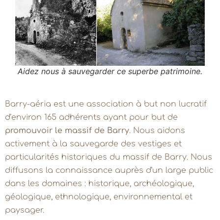
Aidez nous à sauvegarder ce superbe patrimoine.
Barry-aéria est une association à but non lucratif
d’environ 165 adhérents ayant pour but de
promouvoir le massif de Barry
. Nous aidons
activement à la sauvegarde des vestiges et
particularités historiques du massif de Barry. Nous
diffusons la connaissance auprès d’un large public
dans les domaines : historique, archéologique,
géologique, ethnologique, environnemental et
paysager.