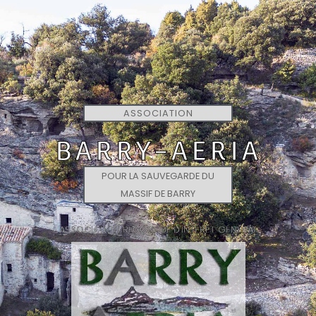
ASSOCIATION
BARRY-AERIA
POUR LA SAUVEGARDE DU
MASSIF DE BARRY
ASSOCIATION RECONNUE D'INTÉRÊT GÉNÉRAL